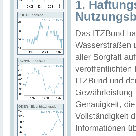
1. Haftun
Nutzungs
RHEIN - Koblenz
Das ITZBund han
Wasserstraßen u
aller Sorgfalt au
DONAU - Passau
veröffentlichte
ITZBund und de
Gewährleistung fü
Genauigkeit, die 
ODER - Eisenhüttenstadt
Vollständigkeit
Informationen 