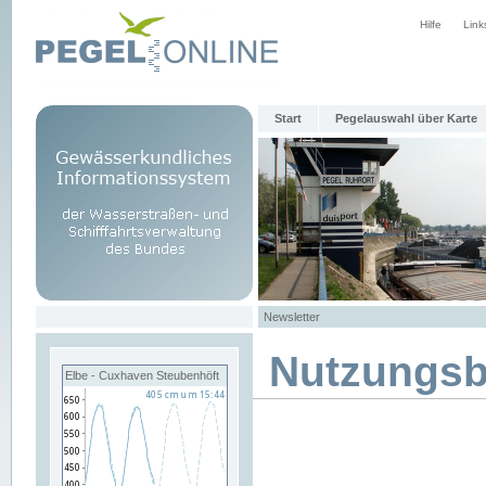
Hilfe
Link
Start
Pegelauswahl über Karte
Newsletter
Nutzungs
Elbe - Cuxhaven Steubenhöft