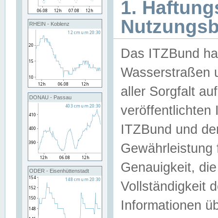
1. Haftun
Nutzungs
RHEIN - Koblenz
Das ITZBund han
Wasserstraßen u
aller Sorgfalt au
DONAU - Passau
veröffentlichte
ITZBund und de
Gewährleistung fü
Genauigkeit, die 
ODER - Eisenhüttenstadt
Vollständigkeit
Informationen 