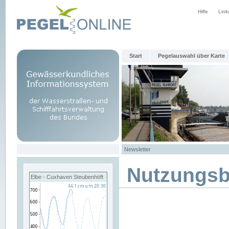
Hilfe
Link
Start
Pegelauswahl über Karte
Newsletter
Nutzungs
Elbe - Cuxhaven Steubenhöft