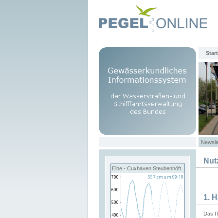
Start
Newsle
Nut
Elbe - Cuxhaven Steubenhöft
1. 
Das I