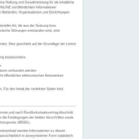
e Haftung und Gewährleistung für die inhaltliche
ELONLINE veröffentlichten Informationen
n Behörden, Organisationen und Einrichtungen
ieller Art, die aus der Nutzung bzw.
hnische Störungen entstanden sind, sind
rden. Dies geschieht auf der Grundlage der Lizenz
zung insbesondere
n
ätzen verbunden werden
ht öffentlichen elektronischen Netzwerken
n. Für den Inhalt der verlinkten Seiten sind
ienste und nach Rundfunkstaatsvertrag Abschnitt
 die Festlegungen der beiden Vorschriften sowie
hutzgesetz (BDSG).
endownload werden Informationen zu diesen
usschließlich in anonymisierter Form statistisch