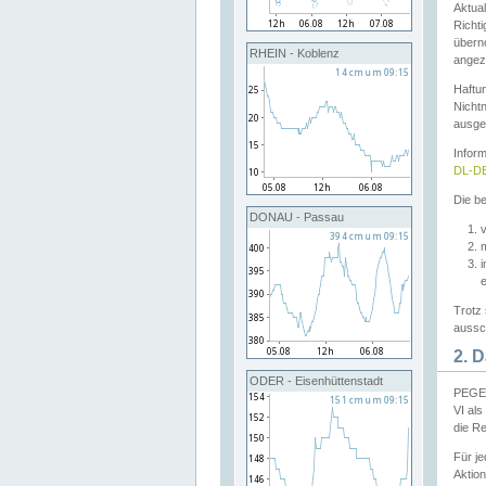
Aktual
Richti
übern
RHEIN - Koblenz
angeze
Haftu
Nichtn
ausge
Infor
DL-DE
Die be
DONAU - Passau
v
Trotz 
aussch
2. 
ODER - Eisenhüttenstadt
PEGEL
VI al
die R
Für j
Aktion