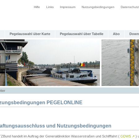
Hilfe
Links
Impressum
Nutzungsbedingungen
Datenschutz
Pegelauswahl über Karte
Pegelauswahl über Tabelle
Abo
Down
tter
zungsbedingungen PEGELONLINE
Haftungsausschluss und Nutzungsbedingungen
TZBund handelt im Auftrag der Generaldirektion Wasserstraßen und Schifffahrt (
GDWS
↗
) u