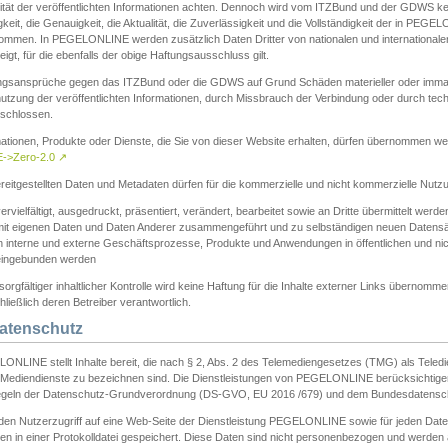
ität der veröffentlichten Informationen achten. Dennoch wird vom ITZBund und der GDWS kein
gkeit, die Genauigkeit, die Aktualität, die Zuverlässigkeit und die Vollständigkeit der in PEG
ommen. In PEGELONLINE werden zusätzlich Daten Dritter von nationalen und internationale
igt, für die ebenfalls der obige Haftungsausschluss gilt.
ngsansprüche gegen das ITZBund oder die GDWS auf Grund Schäden materieller oder immater
utzung der veröffentlichten Informationen, durch Missbrauch der Verbindung oder durch tec
schlossen.
mationen, Produkte oder Dienste, die Sie von dieser Website erhalten, dürfen übernommen we
->Zero-2.0
↗
reitgestellten Daten und Metadaten dürfen für die kommerzielle und nicht kommerzielle Nut
ervielfältigt, ausgedruckt, präsentiert, verändert, bearbeitet sowie an Dritte übermittelt werde
mit eigenen Daten und Daten Anderer zusammengeführt und zu selbständigen neuen Datens
in interne und externe Geschäftsprozesse, Produkte und Anwendungen in öffentlichen und nic
eingebunden werden
sorgfältiger inhaltlicher Kontrolle wird keine Haftung für die Inhalte externer Links übernomme
ließlich deren Betreiber verantwortlich.
Datenschutz
ONLINE stellt Inhalte bereit, die nach § 2, Abs. 2 des Telemediengesetzes (TMG) als Teled
s Mediendienste zu bezeichnen sind. Die Dienstleistungen von PEGELONLINE berücksichtigen
egeln der Datenschutz-Grundverordnung (DS-GVO, EU 2016 /679) und dem Bundesdatensc
eden Nutzerzugriff auf eine Web-Seite der Dienstleistung PEGELONLINE sowie für jeden Dat
en in einer Protokolldatei gespeichert. Diese Daten sind nicht personenbezogen und werden a