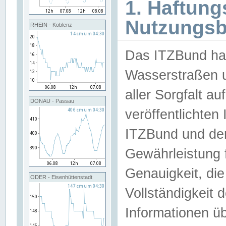
1. Haftun
Nutzungs
RHEIN - Koblenz
Das ITZBund han
Wasserstraßen u
aller Sorgfalt au
DONAU - Passau
veröffentlichte
ITZBund und de
Gewährleistung fü
Genauigkeit, die 
ODER - Eisenhüttenstadt
Vollständigkeit
Informationen 