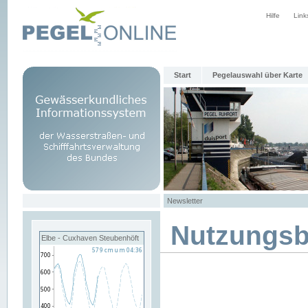
Hilfe
Link
Start
Pegelauswahl über Karte
Newsletter
Nutzungs
Elbe - Cuxhaven Steubenhöft