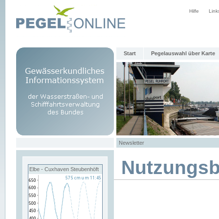
Hilfe
Link
Start
Pegelauswahl über Karte
Newsletter
Nutzungs
Elbe - Cuxhaven Steubenhöft