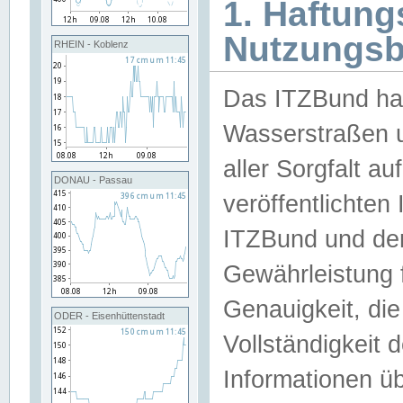
1. Haftun
Nutzungs
RHEIN - Koblenz
Das ITZBund han
Wasserstraßen u
aller Sorgfalt au
DONAU - Passau
veröffentlichte
ITZBund und de
Gewährleistung fü
Genauigkeit, die 
ODER - Eisenhüttenstadt
Vollständigkeit
Informationen 