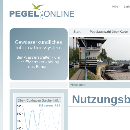
Hilfe
Link
Start
Pegelauswahl über Karte
Newsletter
Nutzungs
Elbe - Cuxhaven Steubenhöft