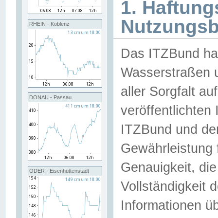
1. Haftun
Nutzungs
RHEIN - Koblenz
Das ITZBund han
Wasserstraßen u
aller Sorgfalt au
DONAU - Passau
veröffentlichte
ITZBund und de
Gewährleistung fü
Genauigkeit, die 
ODER - Eisenhüttenstadt
Vollständigkeit
Informationen 