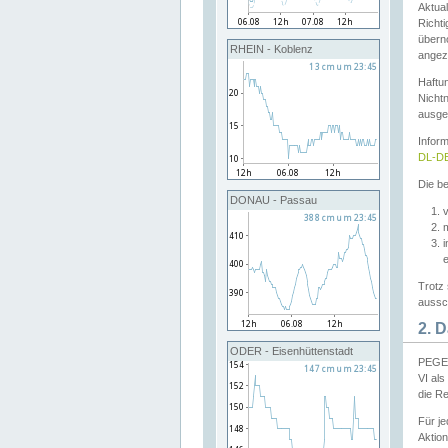
Aktual
Richti
übern
RHEIN - Koblenz
angeze
Haftu
Nichtn
ausge
Infor
DL-DE
Die be
DONAU - Passau
v
Trotz 
aussch
2. 
ODER - Eisenhüttenstadt
PEGEL
VI al
die R
Für j
Aktion