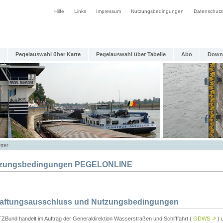
Hilfe
Links
Impressum
Nutzungsbedingungen
Datenschutz
Pegelauswahl über Karte
Pegelauswahl über Tabelle
Abo
Down
tter
zungsbedingungen PEGELONLINE
Haftungsausschluss und Nutzungsbedingungen
TZBund handelt im Auftrag der Generaldirektion Wasserstraßen und Schifffahrt (
GDWS
↗
) u