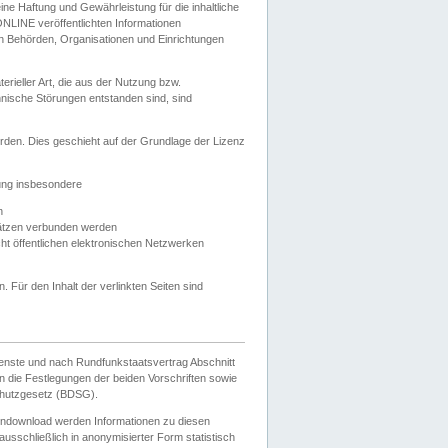
e Haftung und Gewährleistung für die inhaltliche
ELONLINE veröffentlichten Informationen
n Behörden, Organisationen und Einrichtungen
ieller Art, die aus der Nutzung bzw.
hnische Störungen entstanden sind, sind
rden. Dies geschieht auf der Grundlage der Lizenz
zung insbesondere
n
ätzen verbunden werden
ht öffentlichen elektronischen Netzwerken
n. Für den Inhalt der verlinkten Seiten sind
ienste und nach Rundfunkstaatsvertrag Abschnitt
 die Festlegungen der beiden Vorschriften sowie
hutzgesetz (BDSG).
endownload werden Informationen zu diesen
usschließlich in anonymisierter Form statistisch