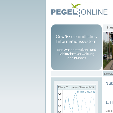
Start
Newsle
Nut
Elbe - Cuxhaven Steubenhöft
1. 
Das I