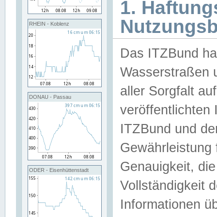
1. Haftun
Nutzungs
RHEIN - Koblenz
Das ITZBund han
Wasserstraßen u
aller Sorgfalt au
DONAU - Passau
veröffentlichte
ITZBund und de
Gewährleistung fü
Genauigkeit, die 
ODER - Eisenhüttenstadt
Vollständigkeit
Informationen 