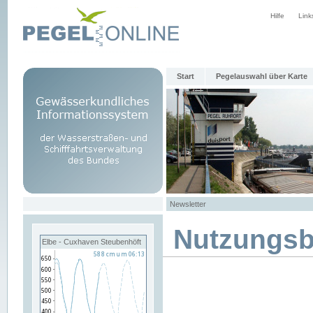
Hilfe
Link
Start
Pegelauswahl über Karte
Newsletter
Nutzungs
Elbe - Cuxhaven Steubenhöft