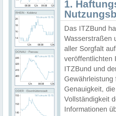
1. Haftun
Nutzungs
RHEIN - Koblenz
Das ITZBund han
Wasserstraßen u
aller Sorgfalt au
DONAU - Passau
veröffentlichte
ITZBund und de
Gewährleistung fü
Genauigkeit, die 
ODER - Eisenhüttenstadt
Vollständigkeit
Informationen 