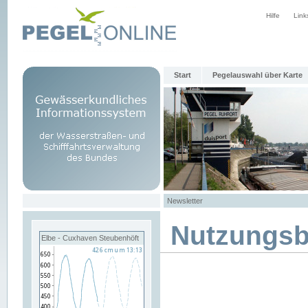
Hilfe
Link
Start
Pegelauswahl über Karte
Newsletter
Nutzungs
Elbe - Cuxhaven Steubenhöft