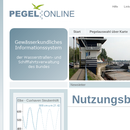
Hilfe
Link
Start
Pegelauswahl über Karte
Newsletter
Nutzungs
Elbe - Cuxhaven Steubenhöft