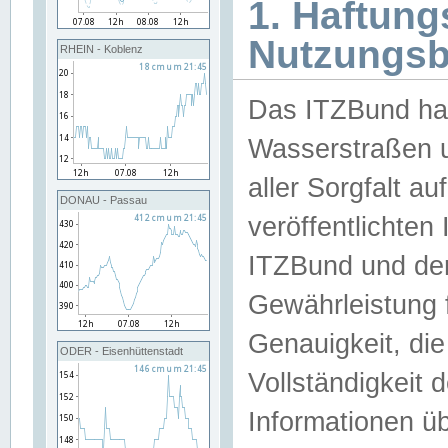
1. Haftun
Nutzungs
RHEIN - Koblenz
Das ITZBund han
Wasserstraßen u
aller Sorgfalt au
DONAU - Passau
veröffentlichte
ITZBund und de
Gewährleistung fü
Genauigkeit, die 
ODER - Eisenhüttenstadt
Vollständigkeit
Informationen 