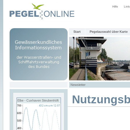
Hilfe
Link
Start
Pegelauswahl über Karte
Newsletter
Nutzungs
Elbe - Cuxhaven Steubenhöft