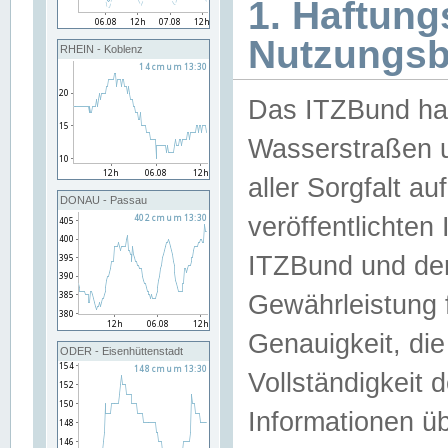
1. Haftun
Nutzungs
RHEIN - Koblenz
Das ITZBund han
Wasserstraßen u
aller Sorgfalt au
DONAU - Passau
veröffentlichte
ITZBund und de
Gewährleistung fü
Genauigkeit, die 
ODER - Eisenhüttenstadt
Vollständigkeit
Informationen 