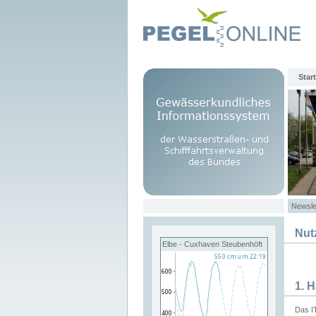
Start
Newsle
Nut
Elbe - Cuxhaven Steubenhöft
1. 
Das I