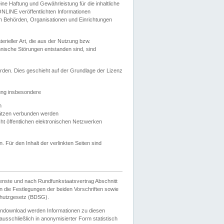
e Haftung und Gewährleistung für die inhaltliche
ELONLINE veröffentlichten Informationen
n Behörden, Organisationen und Einrichtungen
ieller Art, die aus der Nutzung bzw.
hnische Störungen entstanden sind, sind
rden. Dies geschieht auf der Grundlage der Lizenz
zung insbesondere
n
ätzen verbunden werden
ht öffentlichen elektronischen Netzwerken
n. Für den Inhalt der verlinkten Seiten sind
ienste und nach Rundfunkstaatsvertrag Abschnitt
 die Festlegungen der beiden Vorschriften sowie
hutzgesetz (BDSG).
endownload werden Informationen zu diesen
usschließlich in anonymisierter Form statistisch