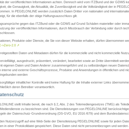
ität der veröffentlichten Informationen achten. Dennoch wird vom ITZBund und der GDWS kein
gkeit, die Genauigkeit, die Aktualität, die Zuverlässigkeit und die Vollständigkeit der in PEG
ommen. In PEGELONLINE werden zusätzlich Daten Dritter von nationalen und internationale
igt, für die ebenfalls der obige Haftungsausschluss gilt.
ngsansprüche gegen das ITZBund oder die GDWS auf Grund Schäden materieller oder immater
utzung der veröffentlichten Informationen, durch Missbrauch der Verbindung oder durch tec
schlossen.
mationen, Produkte oder Dienste, die Sie von dieser Website erhalten, dürfen übernommen we
->Zero-2.0
↗
reitgestellten Daten und Metadaten dürfen für die kommerzielle und nicht kommerzielle Nut
ervielfältigt, ausgedruckt, präsentiert, verändert, bearbeitet sowie an Dritte übermittelt werde
mit eigenen Daten und Daten Anderer zusammengeführt und zu selbständigen neuen Datens
in interne und externe Geschäftsprozesse, Produkte und Anwendungen in öffentlichen und nic
eingebunden werden
sorgfältiger inhaltlicher Kontrolle wird keine Haftung für die Inhalte externer Links übernomme
ließlich deren Betreiber verantwortlich.
Datenschutz
ONLINE stellt Inhalte bereit, die nach § 2, Abs. 2 des Telemediengesetzes (TMG) als Teled
s Mediendienste zu bezeichnen sind. Die Dienstleistungen von PEGELONLINE berücksichtigen
egeln der Datenschutz-Grundverordnung (DS-GVO, EU 2016 /679) und dem Bundesdatensc
eden Nutzerzugriff auf eine Web-Seite der Dienstleistung PEGELONLINE sowie für jeden Dat
en in einer Protokolldatei gespeichert. Diese Daten sind nicht personenbezogen und werden a