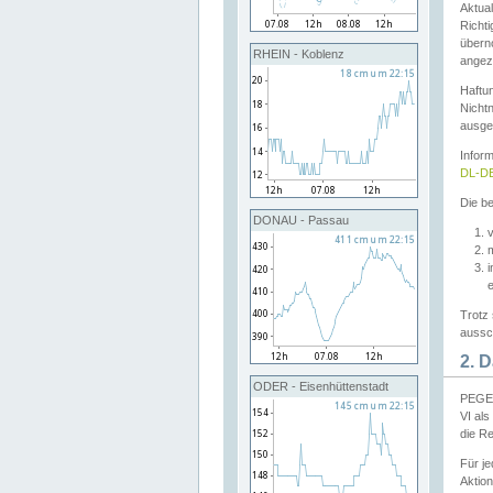
Aktual
Richti
übern
RHEIN - Koblenz
angeze
Haftu
Nichtn
ausge
Infor
DL-DE
Die be
DONAU - Passau
v
Trotz 
aussch
2. 
ODER - Eisenhüttenstadt
PEGEL
VI al
die R
Für j
Aktion