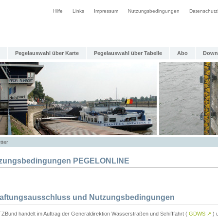
Hilfe
Links
Impressum
Nutzungsbedingungen
Datenschutz
Pegelauswahl über Karte
Pegelauswahl über Tabelle
Abo
Down
tter
zungsbedingungen PEGELONLINE
Haftungsausschluss und Nutzungsbedingungen
TZBund handelt im Auftrag der Generaldirektion Wasserstraßen und Schifffahrt (
GDWS
↗
) u