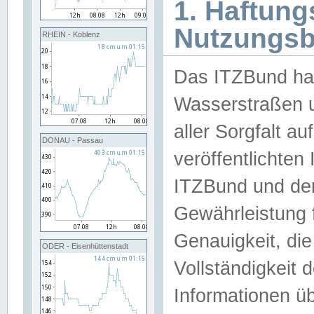
1. Haftun
Nutzungs
RHEIN - Koblenz
Das ITZBund han
Wasserstraßen u
aller Sorgfalt au
DONAU - Passau
veröffentlichte
ITZBund und de
Gewährleistung fü
Genauigkeit, die 
ODER - Eisenhüttenstadt
Vollständigkeit
Informationen 