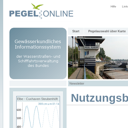
Hilfe
Link
Start
Pegelauswahl über Karte
Newsletter
Nutzungs
Elbe - Cuxhaven Steubenhöft