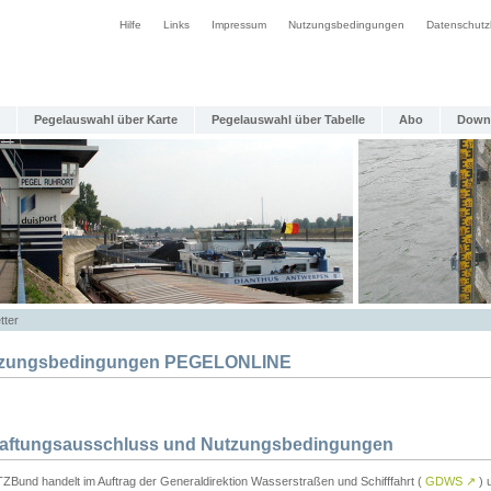
Hilfe
Links
Impressum
Nutzungsbedingungen
Datenschutz
Pegelauswahl über Karte
Pegelauswahl über Tabelle
Abo
Down
tter
zungsbedingungen PEGELONLINE
Haftungsausschluss und Nutzungsbedingungen
TZBund handelt im Auftrag der Generaldirektion Wasserstraßen und Schifffahrt (
GDWS
↗
) u