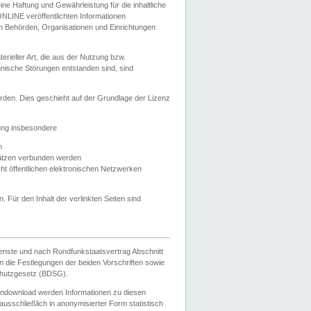
e Haftung und Gewährleistung für die inhaltliche
ELONLINE veröffentlichten Informationen
n Behörden, Organisationen und Einrichtungen
ieller Art, die aus der Nutzung bzw.
hnische Störungen entstanden sind, sind
rden. Dies geschieht auf der Grundlage der Lizenz
zung insbesondere
n
ätzen verbunden werden
ht öffentlichen elektronischen Netzwerken
n. Für den Inhalt der verlinkten Seiten sind
ienste und nach Rundfunkstaatsvertrag Abschnitt
 die Festlegungen der beiden Vorschriften sowie
hutzgesetz (BDSG).
endownload werden Informationen zu diesen
usschließlich in anonymisierter Form statistisch