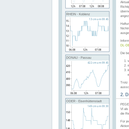
Aktual
Richti
übern
RHEIN - Koblenz
angeze
Haftu
Nichtn
ausge
Infor
DL-DE
Die be
DONAU - Passau
v
Trotz 
aussch
2. 
ODER - Eisenhüttenstadt
PEGEL
VI al
die R
Für j
Aktion