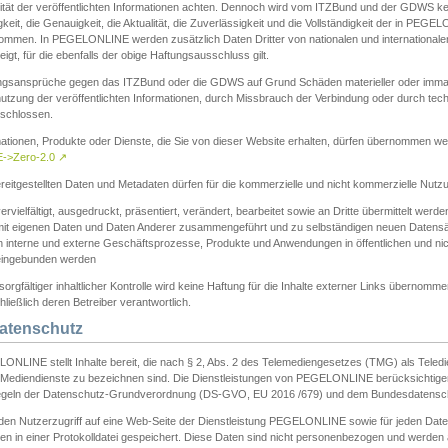
ität der veröffentlichten Informationen achten. Dennoch wird vom ITZBund und der GDWS kein
gkeit, die Genauigkeit, die Aktualität, die Zuverlässigkeit und die Vollständigkeit der in PEG
ommen. In PEGELONLINE werden zusätzlich Daten Dritter von nationalen und internationale
igt, für die ebenfalls der obige Haftungsausschluss gilt.
ngsansprüche gegen das ITZBund oder die GDWS auf Grund Schäden materieller oder immater
utzung der veröffentlichten Informationen, durch Missbrauch der Verbindung oder durch tec
schlossen.
mationen, Produkte oder Dienste, die Sie von dieser Website erhalten, dürfen übernommen we
->Zero-2.0
↗
reitgestellten Daten und Metadaten dürfen für die kommerzielle und nicht kommerzielle Nut
ervielfältigt, ausgedruckt, präsentiert, verändert, bearbeitet sowie an Dritte übermittelt werde
mit eigenen Daten und Daten Anderer zusammengeführt und zu selbständigen neuen Datens
in interne und externe Geschäftsprozesse, Produkte und Anwendungen in öffentlichen und nic
eingebunden werden
sorgfältiger inhaltlicher Kontrolle wird keine Haftung für die Inhalte externer Links übernomme
ließlich deren Betreiber verantwortlich.
Datenschutz
ONLINE stellt Inhalte bereit, die nach § 2, Abs. 2 des Telemediengesetzes (TMG) als Teled
s Mediendienste zu bezeichnen sind. Die Dienstleistungen von PEGELONLINE berücksichtigen
egeln der Datenschutz-Grundverordnung (DS-GVO, EU 2016 /679) und dem Bundesdatensc
eden Nutzerzugriff auf eine Web-Seite der Dienstleistung PEGELONLINE sowie für jeden Dat
en in einer Protokolldatei gespeichert. Diese Daten sind nicht personenbezogen und werden a