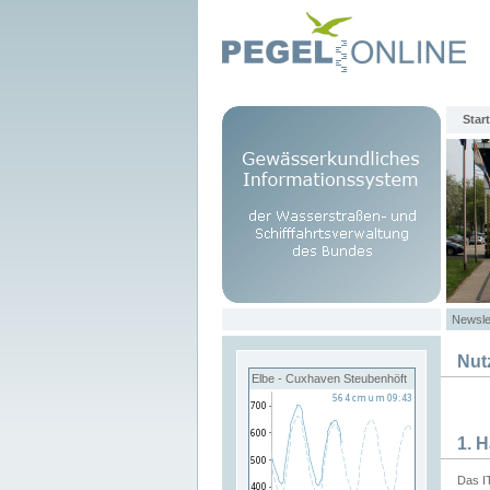
Start
Newsle
Nut
Elbe - Cuxhaven Steubenhöft
1. 
Das I