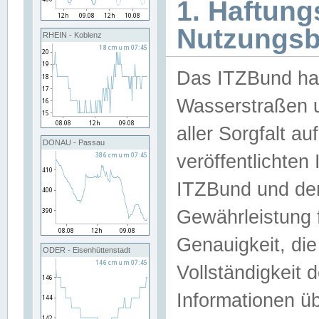
1. Haftun
Nutzungs
RHEIN - Koblenz
Das ITZBund han
Wasserstraßen u
aller Sorgfalt au
DONAU - Passau
veröffentlichte
ITZBund und de
Gewährleistung fü
Genauigkeit, die 
ODER - Eisenhüttenstadt
Vollständigkeit
Informationen 