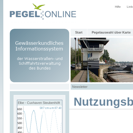
Hilfe
Link
Start
Pegelauswahl über Karte
Newsletter
Nutzungs
Elbe - Cuxhaven Steubenhöft