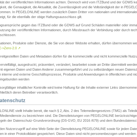
ität der veröffentlichten Informationen achten. Dennoch wird vom ITZBund und der GDWS kein
gkeit, die Genauigkeit, die Aktualität, die Zuverlässigkeit und die Vollständigkeit der in PEG
ommen. In PEGELONLINE werden zusätzlich Daten Dritter von nationalen und internationale
igt, für die ebenfalls der obige Haftungsausschluss gilt.
ngsansprüche gegen das ITZBund oder die GDWS auf Grund Schäden materieller oder immater
utzung der veröffentlichten Informationen, durch Missbrauch der Verbindung oder durch tec
schlossen.
mationen, Produkte oder Dienste, die Sie von dieser Website erhalten, dürfen übernommen we
->Zero-2.0
↗
reitgestellten Daten und Metadaten dürfen für die kommerzielle und nicht kommerzielle Nut
ervielfältigt, ausgedruckt, präsentiert, verändert, bearbeitet sowie an Dritte übermittelt werde
mit eigenen Daten und Daten Anderer zusammengeführt und zu selbständigen neuen Datens
in interne und externe Geschäftsprozesse, Produkte und Anwendungen in öffentlichen und nic
eingebunden werden
sorgfältiger inhaltlicher Kontrolle wird keine Haftung für die Inhalte externer Links übernomme
ließlich deren Betreiber verantwortlich.
Datenschutz
ONLINE stellt Inhalte bereit, die nach § 2, Abs. 2 des Telemediengesetzes (TMG) als Teled
s Mediendienste zu bezeichnen sind. Die Dienstleistungen von PEGELONLINE berücksichtigen
egeln der Datenschutz-Grundverordnung (DS-GVO, EU 2016 /679) und dem Bundesdatensc
eden Nutzerzugriff auf eine Web-Seite der Dienstleistung PEGELONLINE sowie für jeden Dat
en in einer Protokolldatei gespeichert. Diese Daten sind nicht personenbezogen und werden a