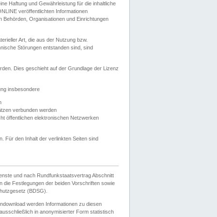
e Haftung und Gewährleistung für die inhaltliche
ELONLINE veröffentlichten Informationen
n Behörden, Organisationen und Einrichtungen
ieller Art, die aus der Nutzung bzw.
hnische Störungen entstanden sind, sind
rden. Dies geschieht auf der Grundlage der Lizenz
zung insbesondere
n
ätzen verbunden werden
ht öffentlichen elektronischen Netzwerken
n. Für den Inhalt der verlinkten Seiten sind
ienste und nach Rundfunkstaatsvertrag Abschnitt
 die Festlegungen der beiden Vorschriften sowie
hutzgesetz (BDSG).
endownload werden Informationen zu diesen
usschließlich in anonymisierter Form statistisch