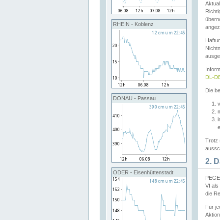
Aktual
Richti
übern
RHEIN - Koblenz
angeze
Haftu
Nichtn
ausge
Infor
DL-DE
Die be
DONAU - Passau
v
Trotz 
aussch
2. 
ODER - Eisenhüttenstadt
PEGEL
VI al
die R
Für j
Aktion