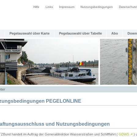
Hilfe
Links
Impressum
Nutzungsbedingungen
Datenschutz
Pegelauswahl über Karte
Pegelauswahl über Tabelle
Abo
Down
tter
zungsbedingungen PEGELONLINE
Haftungsausschluss und Nutzungsbedingungen
TZBund handelt im Auftrag der Generaldirektion Wasserstraßen und Schifffahrt (
GDWS
↗
) u