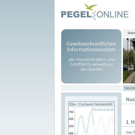
Start
Newsle
Nut
Elbe - Cuxhaven Steubenhöft
1. 
Das I