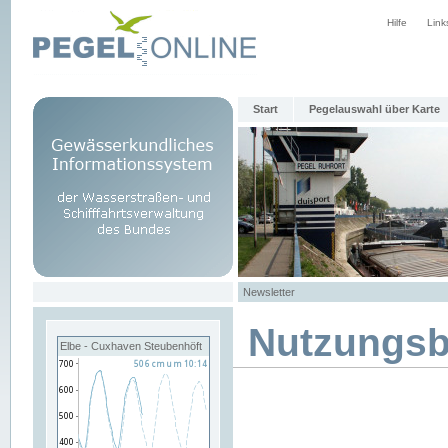
Hilfe
Link
Start
Pegelauswahl über Karte
Newsletter
Nutzungs
Elbe - Cuxhaven Steubenhöft