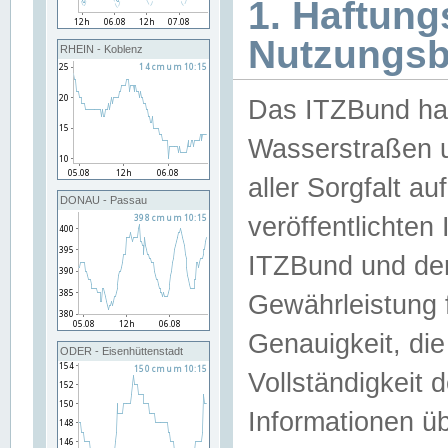
1. Haftun
Nutzungs
RHEIN - Koblenz
Das ITZBund han
Wasserstraßen u
aller Sorgfalt au
DONAU - Passau
veröffentlichte
ITZBund und de
Gewährleistung fü
Genauigkeit, die 
ODER - Eisenhüttenstadt
Vollständigkeit
Informationen 