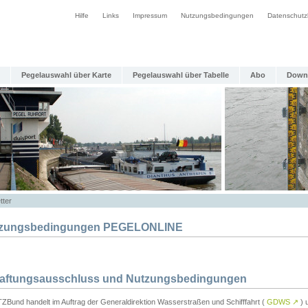
Hilfe
Links
Impressum
Nutzungsbedingungen
Datenschutz
Pegelauswahl über Karte
Pegelauswahl über Tabelle
Abo
Down
tter
zungsbedingungen PEGELONLINE
Haftungsausschluss und Nutzungsbedingungen
TZBund handelt im Auftrag der Generaldirektion Wasserstraßen und Schifffahrt (
GDWS
↗
) u