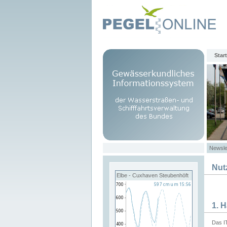
Start
Newsle
Nut
Elbe - Cuxhaven Steubenhöft
1. 
Das I