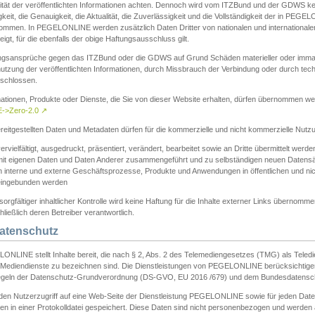
ität der veröffentlichten Informationen achten. Dennoch wird vom ITZBund und der GDWS kein
gkeit, die Genauigkeit, die Aktualität, die Zuverlässigkeit und die Vollständigkeit der in PEG
ommen. In PEGELONLINE werden zusätzlich Daten Dritter von nationalen und internationale
igt, für die ebenfalls der obige Haftungsausschluss gilt.
ngsansprüche gegen das ITZBund oder die GDWS auf Grund Schäden materieller oder immater
utzung der veröffentlichten Informationen, durch Missbrauch der Verbindung oder durch tec
schlossen.
mationen, Produkte oder Dienste, die Sie von dieser Website erhalten, dürfen übernommen we
->Zero-2.0
↗
reitgestellten Daten und Metadaten dürfen für die kommerzielle und nicht kommerzielle Nut
ervielfältigt, ausgedruckt, präsentiert, verändert, bearbeitet sowie an Dritte übermittelt werde
mit eigenen Daten und Daten Anderer zusammengeführt und zu selbständigen neuen Datens
in interne und externe Geschäftsprozesse, Produkte und Anwendungen in öffentlichen und nic
eingebunden werden
sorgfältiger inhaltlicher Kontrolle wird keine Haftung für die Inhalte externer Links übernomme
ließlich deren Betreiber verantwortlich.
Datenschutz
ONLINE stellt Inhalte bereit, die nach § 2, Abs. 2 des Telemediengesetzes (TMG) als Teled
s Mediendienste zu bezeichnen sind. Die Dienstleistungen von PEGELONLINE berücksichtigen
egeln der Datenschutz-Grundverordnung (DS-GVO, EU 2016 /679) und dem Bundesdatensc
eden Nutzerzugriff auf eine Web-Seite der Dienstleistung PEGELONLINE sowie für jeden Dat
en in einer Protokolldatei gespeichert. Diese Daten sind nicht personenbezogen und werden a