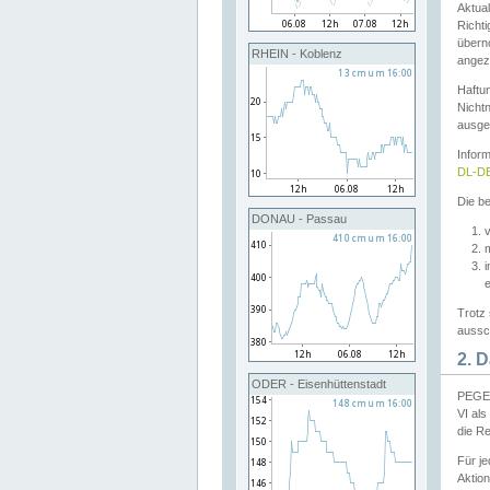
Aktual
Richti
übern
RHEIN - Koblenz
angeze
Haftu
Nichtn
ausge
Infor
DL-DE
Die be
DONAU - Passau
v
Trotz 
aussch
2. 
ODER - Eisenhüttenstadt
PEGEL
VI al
die R
Für j
Aktion