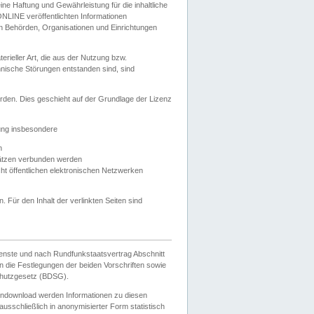
e Haftung und Gewährleistung für die inhaltliche
ELONLINE veröffentlichten Informationen
n Behörden, Organisationen und Einrichtungen
ieller Art, die aus der Nutzung bzw.
hnische Störungen entstanden sind, sind
rden. Dies geschieht auf der Grundlage der Lizenz
zung insbesondere
n
ätzen verbunden werden
ht öffentlichen elektronischen Netzwerken
n. Für den Inhalt der verlinkten Seiten sind
ienste und nach Rundfunkstaatsvertrag Abschnitt
 die Festlegungen der beiden Vorschriften sowie
hutzgesetz (BDSG).
endownload werden Informationen zu diesen
usschließlich in anonymisierter Form statistisch