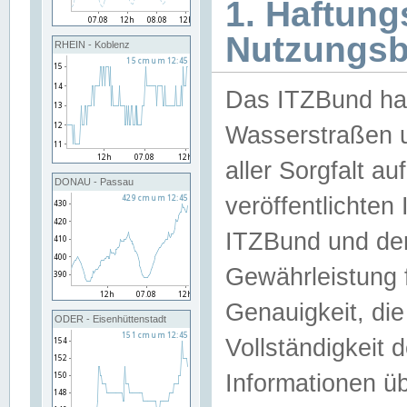
1. Haftun
Nutzungs
RHEIN - Koblenz
Das ITZBund han
Wasserstraßen u
aller Sorgfalt au
DONAU - Passau
veröffentlichte
ITZBund und de
Gewährleistung fü
Genauigkeit, die 
ODER - Eisenhüttenstadt
Vollständigkeit
Informationen 