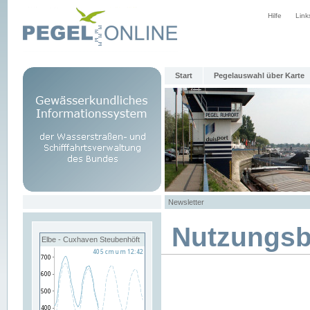
Hilfe
Link
Start
Pegelauswahl über Karte
Newsletter
Nutzungs
Elbe - Cuxhaven Steubenhöft