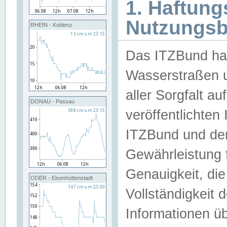
1. Haftun
Nutzungs
RHEIN - Koblenz
Das ITZBund han
Wasserstraßen u
aller Sorgfalt au
DONAU - Passau
veröffentlichte
ITZBund und de
Gewährleistung fü
Genauigkeit, die 
ODER - Eisenhüttenstadt
Vollständigkeit
Informationen 