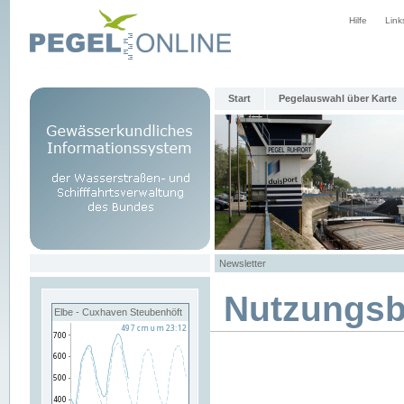
Hilfe
Link
Start
Pegelauswahl über Karte
Newsletter
Nutzungs
Elbe - Cuxhaven Steubenhöft