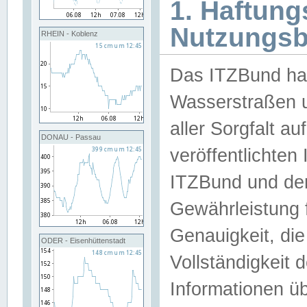
1. Haftun
Nutzungs
RHEIN - Koblenz
Das ITZBund han
Wasserstraßen u
aller Sorgfalt au
DONAU - Passau
veröffentlichte
ITZBund und de
Gewährleistung fü
Genauigkeit, die 
ODER - Eisenhüttenstadt
Vollständigkeit
Informationen 