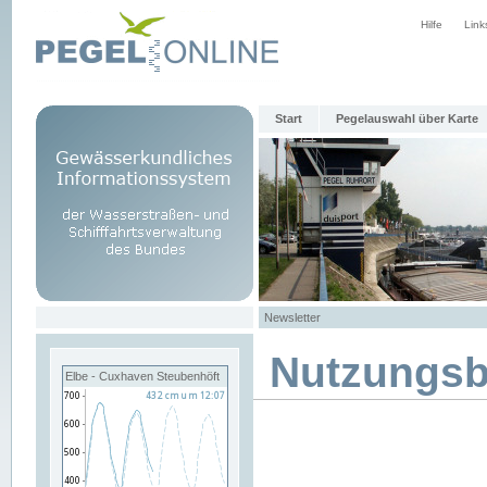
Hilfe
Link
Start
Pegelauswahl über Karte
Newsletter
Nutzungs
Elbe - Cuxhaven Steubenhöft