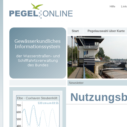
Hilfe
Link
Start
Pegelauswahl über Karte
Newsletter
Nutzungs
Elbe - Cuxhaven Steubenhöft