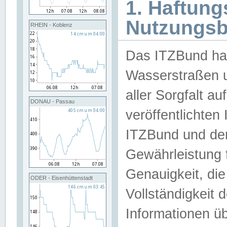
1. Haftun
Nutzungs
RHEIN - Koblenz
Das ITZBund han
Wasserstraßen u
aller Sorgfalt au
DONAU - Passau
veröffentlichte
ITZBund und de
Gewährleistung fü
Genauigkeit, die 
ODER - Eisenhüttenstadt
Vollständigkeit
Informationen 