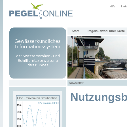
Hilfe
Link
Start
Pegelauswahl über Karte
Newsletter
Nutzungs
Elbe - Cuxhaven Steubenhöft