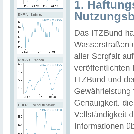
1. Haftun
Nutzungs
RHEIN - Koblenz
Das ITZBund han
Wasserstraßen u
aller Sorgfalt au
DONAU - Passau
veröffentlichte
ITZBund und de
Gewährleistung fü
Genauigkeit, die 
ODER - Eisenhüttenstadt
Vollständigkeit
Informationen 