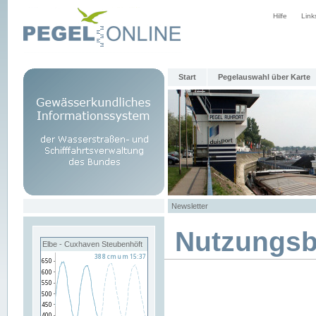
Hilfe
Link
Start
Pegelauswahl über Karte
Newsletter
Nutzungs
Elbe - Cuxhaven Steubenhöft