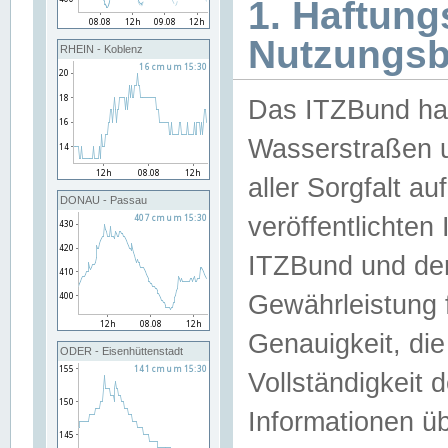
1. Haftun
Nutzungs
RHEIN - Koblenz
Das ITZBund han
Wasserstraßen u
aller Sorgfalt au
DONAU - Passau
veröffentlichte
ITZBund und de
Gewährleistung fü
Genauigkeit, die 
ODER - Eisenhüttenstadt
Vollständigkeit
Informationen 