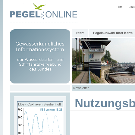
Hilfe
Link
Start
Pegelauswahl über Karte
Newsletter
Nutzungs
Elbe - Cuxhaven Steubenhöft