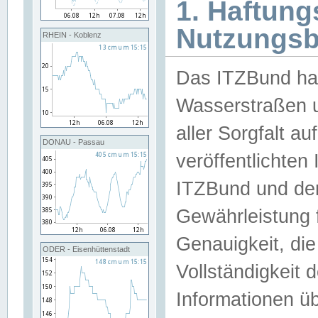
1. Haftun
Nutzungs
RHEIN - Koblenz
Das ITZBund han
Wasserstraßen u
aller Sorgfalt au
DONAU - Passau
veröffentlichte
ITZBund und de
Gewährleistung fü
Genauigkeit, die 
ODER - Eisenhüttenstadt
Vollständigkeit
Informationen 