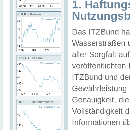
1. Haftun
Nutzungs
RHEIN - Koblenz
Das ITZBund han
Wasserstraßen u
aller Sorgfalt au
DONAU - Passau
veröffentlichte
ITZBund und de
Gewährleistung fü
Genauigkeit, die 
ODER - Eisenhüttenstadt
Vollständigkeit
Informationen 