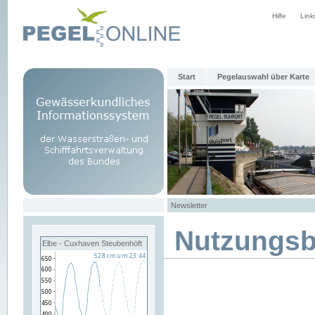
Hilfe
Link
Start
Pegelauswahl über Karte
Newsletter
Nutzungs
Elbe - Cuxhaven Steubenhöft