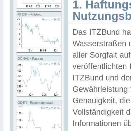
1. Haftun
Nutzungs
RHEIN - Koblenz
Das ITZBund han
Wasserstraßen u
aller Sorgfalt au
DONAU - Passau
veröffentlichte
ITZBund und de
Gewährleistung fü
Genauigkeit, die 
ODER - Eisenhüttenstadt
Vollständigkeit
Informationen 