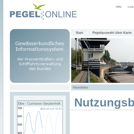
Hilfe
Link
Start
Pegelauswahl über Karte
Newsletter
Nutzungs
Elbe - Cuxhaven Steubenhöft