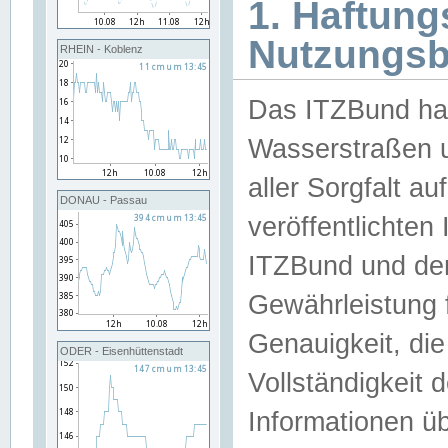
1. Haftun
Nutzungs
RHEIN - Koblenz
Das ITZBund han
Wasserstraßen u
aller Sorgfalt au
DONAU - Passau
veröffentlichte
ITZBund und de
Gewährleistung fü
Genauigkeit, die 
ODER - Eisenhüttenstadt
Vollständigkeit
Informationen 