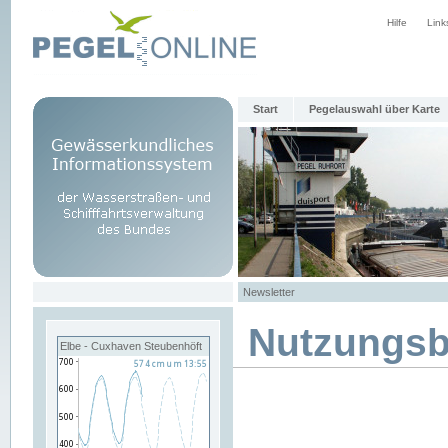
Hilfe
Link
Start
Pegelauswahl über Karte
Newsletter
Nutzungs
Elbe - Cuxhaven Steubenhöft