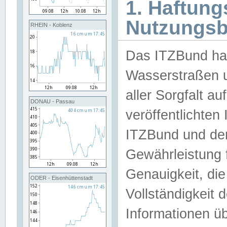
1. Haftun
Nutzungs
RHEIN - Koblenz
Das ITZBund han
Wasserstraßen u
aller Sorgfalt au
DONAU - Passau
veröffentlichte
ITZBund und de
Gewährleistung fü
Genauigkeit, die 
ODER - Eisenhüttenstadt
Vollständigkeit
Informationen 