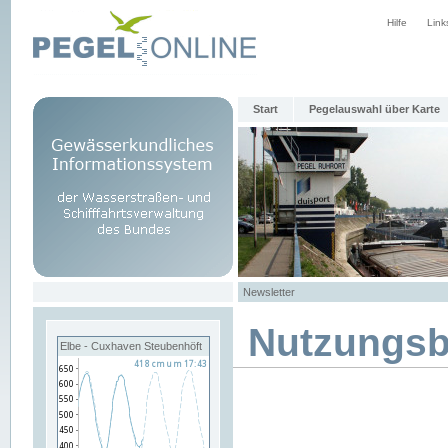
Hilfe
Link
Start
Pegelauswahl über Karte
Newsletter
Nutzungs
Elbe - Cuxhaven Steubenhöft