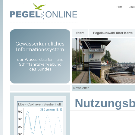
Hilfe
Link
Start
Pegelauswahl über Karte
Newsletter
Nutzungs
Elbe - Cuxhaven Steubenhöft