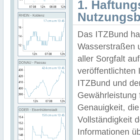
1. Haftun
Nutzungs
RHEIN - Koblenz
Das ITZBund han
Wasserstraßen u
aller Sorgfalt au
DONAU - Passau
veröffentlichte
ITZBund und de
Gewährleistung fü
Genauigkeit, die 
ODER - Eisenhüttenstadt
Vollständigkeit
Informationen 