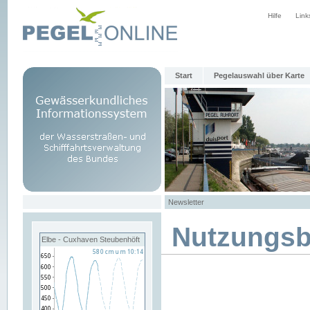
Hilfe
Link
Start
Pegelauswahl über Karte
Newsletter
Nutzungs
Elbe - Cuxhaven Steubenhöft