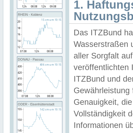
1. Haftun
Nutzungs
RHEIN - Koblenz
Das ITZBund han
Wasserstraßen u
aller Sorgfalt au
DONAU - Passau
veröffentlichte
ITZBund und de
Gewährleistung fü
Genauigkeit, die 
ODER - Eisenhüttenstadt
Vollständigkeit
Informationen 