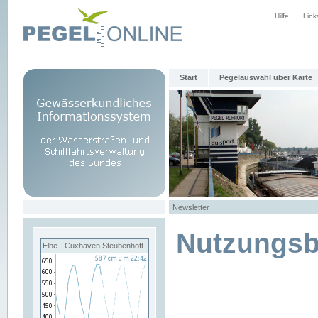
Hilfe
Link
Start
Pegelauswahl über Karte
Newsletter
Nutzungs
Elbe - Cuxhaven Steubenhöft