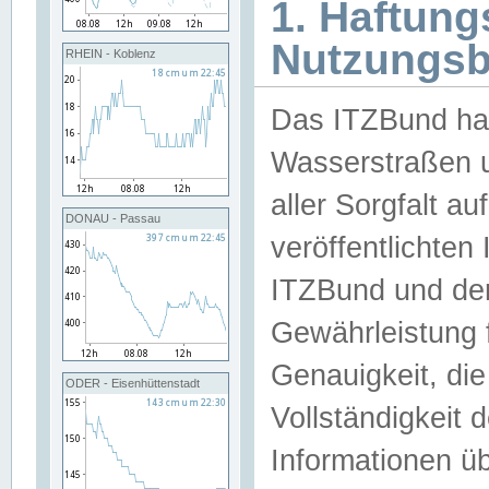
1. Haftun
Nutzungs
RHEIN - Koblenz
Das ITZBund han
Wasserstraßen u
aller Sorgfalt au
DONAU - Passau
veröffentlichte
ITZBund und de
Gewährleistung fü
Genauigkeit, die 
ODER - Eisenhüttenstadt
Vollständigkeit
Informationen 