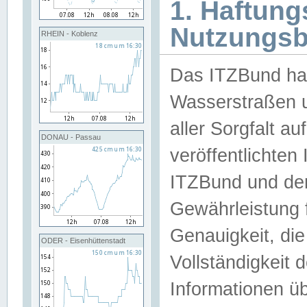
1. Haftun
Nutzungs
RHEIN - Koblenz
Das ITZBund han
Wasserstraßen u
aller Sorgfalt au
DONAU - Passau
veröffentlichte
ITZBund und de
Gewährleistung fü
Genauigkeit, die 
ODER - Eisenhüttenstadt
Vollständigkeit
Informationen 