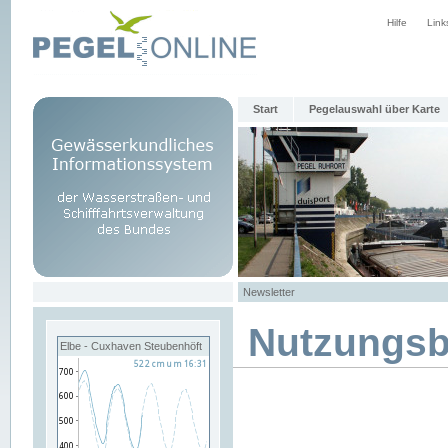
Hilfe
Link
Start
Pegelauswahl über Karte
Newsletter
Nutzungs
Elbe - Cuxhaven Steubenhöft