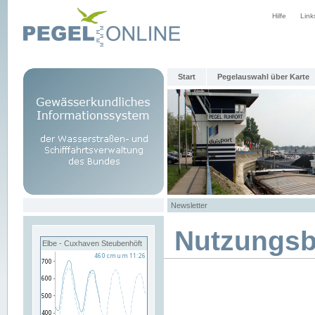
Hilfe
Link
Start
Pegelauswahl über Karte
Newsletter
Nutzungs
Elbe - Cuxhaven Steubenhöft