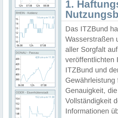
1. Haftun
Nutzungs
RHEIN - Koblenz
Das ITZBund han
Wasserstraßen u
aller Sorgfalt au
DONAU - Passau
veröffentlichte
ITZBund und de
Gewährleistung fü
Genauigkeit, die 
ODER - Eisenhüttenstadt
Vollständigkeit
Informationen 