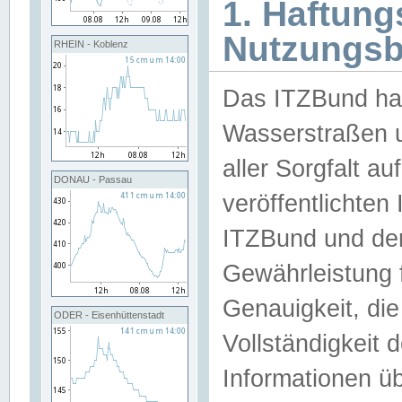
1. Haftun
Nutzungs
RHEIN - Koblenz
Das ITZBund han
Wasserstraßen u
aller Sorgfalt au
DONAU - Passau
veröffentlichte
ITZBund und de
Gewährleistung fü
Genauigkeit, die 
ODER - Eisenhüttenstadt
Vollständigkeit
Informationen 