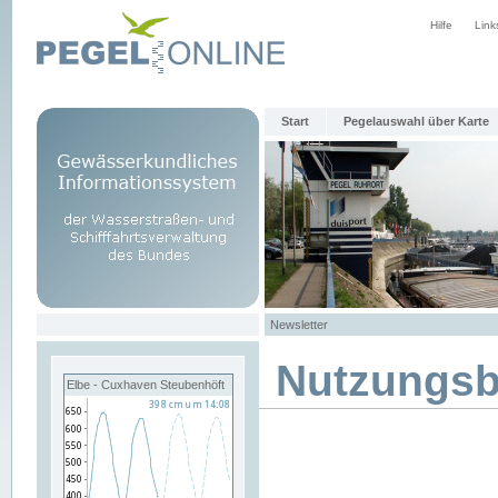
Hilfe
Link
Start
Pegelauswahl über Karte
Newsletter
Nutzungs
Elbe - Cuxhaven Steubenhöft