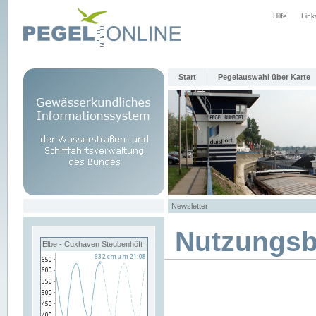
Hilfe
Link
Start
Pegelauswahl über Karte
Newsletter
Nutzungs
Elbe - Cuxhaven Steubenhöft