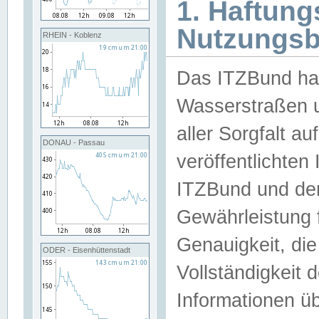
1. Haftun
Nutzungs
RHEIN - Koblenz
Das ITZBund han
Wasserstraßen u
aller Sorgfalt au
DONAU - Passau
veröffentlichte
ITZBund und de
Gewährleistung fü
Genauigkeit, die 
ODER - Eisenhüttenstadt
Vollständigkeit
Informationen 