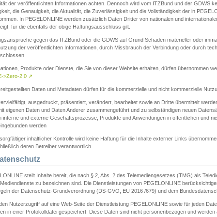
ität der veröffentlichten Informationen achten. Dennoch wird vom ITZBund und der GDWS kein
gkeit, die Genauigkeit, die Aktualität, die Zuverlässigkeit und die Vollständigkeit der in PEG
ommen. In PEGELONLINE werden zusätzlich Daten Dritter von nationalen und internationale
igt, für die ebenfalls der obige Haftungsausschluss gilt.
ngsansprüche gegen das ITZBund oder die GDWS auf Grund Schäden materieller oder immater
utzung der veröffentlichten Informationen, durch Missbrauch der Verbindung oder durch tec
schlossen.
mationen, Produkte oder Dienste, die Sie von dieser Website erhalten, dürfen übernommen we
->Zero-2.0
↗
reitgestellten Daten und Metadaten dürfen für die kommerzielle und nicht kommerzielle Nut
ervielfältigt, ausgedruckt, präsentiert, verändert, bearbeitet sowie an Dritte übermittelt werde
mit eigenen Daten und Daten Anderer zusammengeführt und zu selbständigen neuen Datens
in interne und externe Geschäftsprozesse, Produkte und Anwendungen in öffentlichen und nic
eingebunden werden
sorgfältiger inhaltlicher Kontrolle wird keine Haftung für die Inhalte externer Links übernomme
ließlich deren Betreiber verantwortlich.
Datenschutz
ONLINE stellt Inhalte bereit, die nach § 2, Abs. 2 des Telemediengesetzes (TMG) als Teled
s Mediendienste zu bezeichnen sind. Die Dienstleistungen von PEGELONLINE berücksichtigen
egeln der Datenschutz-Grundverordnung (DS-GVO, EU 2016 /679) und dem Bundesdatensc
eden Nutzerzugriff auf eine Web-Seite der Dienstleistung PEGELONLINE sowie für jeden Dat
en in einer Protokolldatei gespeichert. Diese Daten sind nicht personenbezogen und werden a