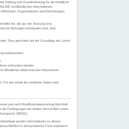
e Haftung und Gewährleistung für die inhaltliche
ELONLINE veröffentlichten Informationen
n Behörden, Organisationen und Einrichtungen
ieller Art, die aus der Nutzung bzw.
hnische Störungen entstanden sind, sind
rden. Dies geschieht auf der Grundlage der Lizenz
zung insbesondere
n
ätzen verbunden werden
ht öffentlichen elektronischen Netzwerken
n. Für den Inhalt der verlinkten Seiten sind
ienste und nach Rundfunkstaatsvertrag Abschnitt
 die Festlegungen der beiden Vorschriften sowie
hutzgesetz (BDSG).
endownload werden Informationen zu diesen
usschließlich in anonymisierter Form statistisch