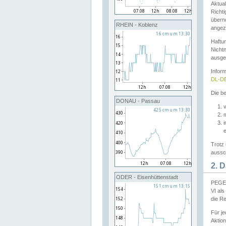
Aktual
Richti
übern
RHEIN - Koblenz
angeze
Haftu
Nichtn
ausge
Infor
DL-DE
Die be
DONAU - Passau
v
Trotz 
aussch
2. 
ODER - Eisenhüttenstadt
PEGEL
VI al
die R
Für j
Aktion