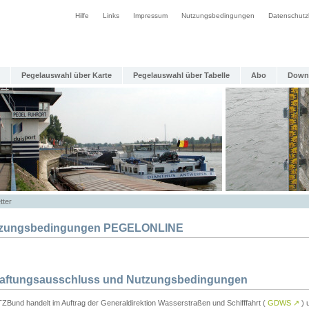
Hilfe
Links
Impressum
Nutzungsbedingungen
Datenschutz
Pegelauswahl über Karte
Pegelauswahl über Tabelle
Abo
Down
tter
zungsbedingungen PEGELONLINE
Haftungsausschluss und Nutzungsbedingungen
TZBund handelt im Auftrag der Generaldirektion Wasserstraßen und Schifffahrt (
GDWS
↗
) u