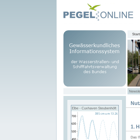
Start
Newsle
Nut
Elbe - Cuxhaven Steubenhöft
1. 
Das I