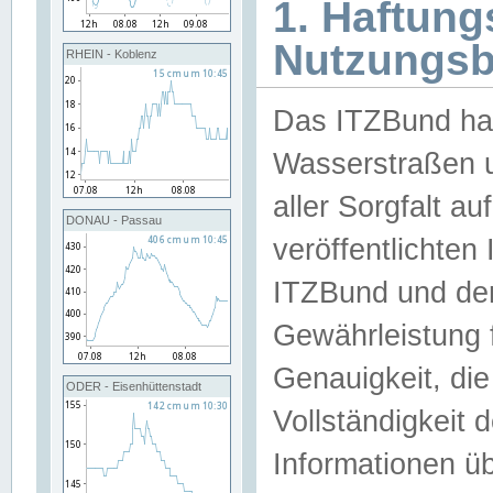
1. Haftun
Nutzungs
RHEIN - Koblenz
Das ITZBund han
Wasserstraßen u
aller Sorgfalt au
DONAU - Passau
veröffentlichte
ITZBund und de
Gewährleistung fü
Genauigkeit, die 
ODER - Eisenhüttenstadt
Vollständigkeit
Informationen 