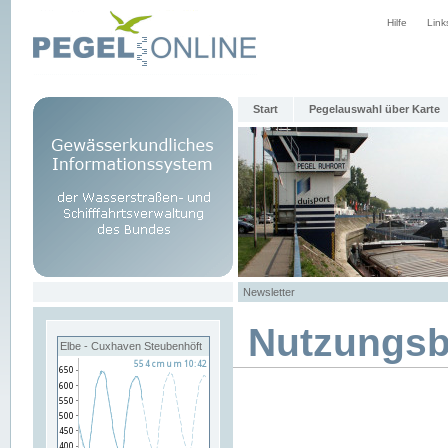
Hilfe
Link
Start
Pegelauswahl über Karte
Newsletter
Nutzungs
Elbe - Cuxhaven Steubenhöft