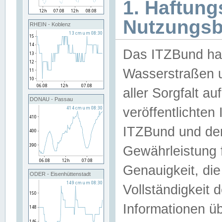
1. Haftun
Nutzungs
RHEIN - Koblenz
Das ITZBund han
Wasserstraßen u
aller Sorgfalt au
DONAU - Passau
veröffentlichte
ITZBund und de
Gewährleistung fü
Genauigkeit, die 
ODER - Eisenhüttenstadt
Vollständigkeit
Informationen 