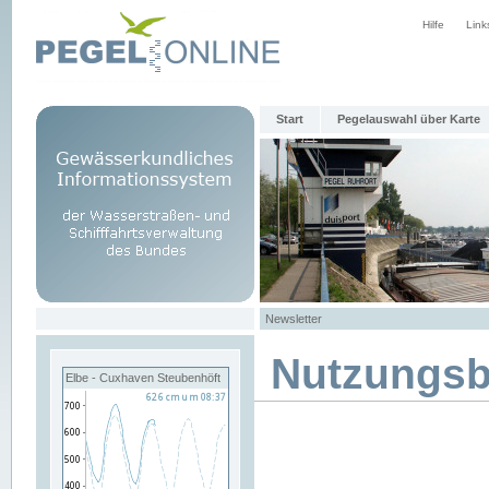
Hilfe
Link
Start
Pegelauswahl über Karte
Newsletter
Nutzungs
Elbe - Cuxhaven Steubenhöft