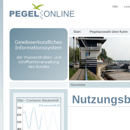
Hilfe
Link
Start
Pegelauswahl über Karte
Newsletter
Nutzungs
Elbe - Cuxhaven Steubenhöft