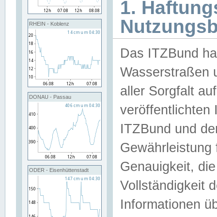
1. Haftun
Nutzungs
RHEIN - Koblenz
Das ITZBund han
Wasserstraßen u
aller Sorgfalt au
DONAU - Passau
veröffentlichte
ITZBund und de
Gewährleistung fü
Genauigkeit, die 
ODER - Eisenhüttenstadt
Vollständigkeit
Informationen 