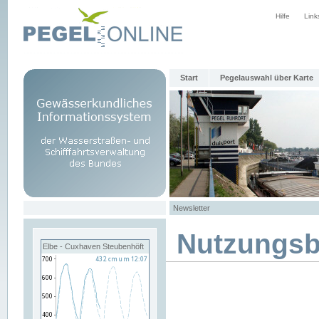
Hilfe
Link
Start
Pegelauswahl über Karte
Newsletter
Nutzungs
Elbe - Cuxhaven Steubenhöft