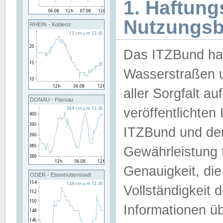
1. Haftun
Nutzungs
RHEIN - Koblenz
Das ITZBund han
Wasserstraßen u
aller Sorgfalt au
DONAU - Passau
veröffentlichte
ITZBund und de
Gewährleistung fü
Genauigkeit, die 
ODER - Eisenhüttenstadt
Vollständigkeit
Informationen 