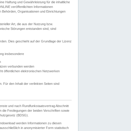
e Haftung und Gewährleistung für die inhaltliche
ELONLINE veröffentlichten Informationen
n Behörden, Organisationen und Einrichtungen
ieller Art, die aus der Nutzung bzw.
hnische Störungen entstanden sind, sind
rden. Dies geschieht auf der Grundlage der Lizenz
zung insbesondere
n
ätzen verbunden werden
ht öffentlichen elektronischen Netzwerken
n. Für den Inhalt der verlinkten Seiten sind
ienste und nach Rundfunkstaatsvertrag Abschnitt
 die Festlegungen der beiden Vorschriften sowie
hutzgesetz (BDSG).
endownload werden Informationen zu diesen
usschließlich in anonymisierter Form statistisch