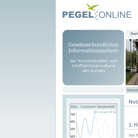
Start
Newsle
Nut
Elbe - Cuxhaven Steubenhöft
1. 
Das I