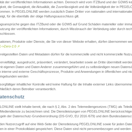
ität der veröffentlichten Informationen achten. Dennoch wird vom ITZBund und der GDWS kein
gkeit, die Genauigkeit, die Aktualität, die Zuverlässigkeit und die Vollständigkeit der in PEG
ommen. In PEGELONLINE werden zusätzlich Daten Dritter von nationalen und internationale
igt, für die ebenfalls der obige Haftungsausschluss gilt.
ngsansprüche gegen das ITZBund oder die GDWS auf Grund Schäden materieller oder immater
utzung der veröffentlichten Informationen, durch Missbrauch der Verbindung oder durch tec
schlossen.
mationen, Produkte oder Dienste, die Sie von dieser Website erhalten, dürfen übernommen we
->Zero-2.0
↗
reitgestellten Daten und Metadaten dürfen für die kommerzielle und nicht kommerzielle Nut
ervielfältigt, ausgedruckt, präsentiert, verändert, bearbeitet sowie an Dritte übermittelt werde
mit eigenen Daten und Daten Anderer zusammengeführt und zu selbständigen neuen Datens
in interne und externe Geschäftsprozesse, Produkte und Anwendungen in öffentlichen und nic
eingebunden werden
sorgfältiger inhaltlicher Kontrolle wird keine Haftung für die Inhalte externer Links übernomme
ließlich deren Betreiber verantwortlich.
Datenschutz
ONLINE stellt Inhalte bereit, die nach § 2, Abs. 2 des Telemediengesetzes (TMG) als Teled
s Mediendienste zu bezeichnen sind. Die Dienstleistungen von PEGELONLINE berücksichtigen
egeln der Datenschutz-Grundverordnung (DS-GVO, EU 2016 /679) und dem Bundesdatensc
eden Nutzerzugriff auf eine Web-Seite der Dienstleistung PEGELONLINE sowie für jeden Dat
en in einer Protokolldatei gespeichert. Diese Daten sind nicht personenbezogen und werden a