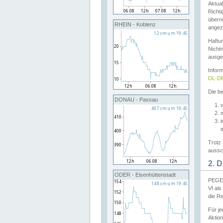
Aktual
Richti
übern
RHEIN - Koblenz
angeze
Haftu
Nichtn
ausge
Infor
DL-DE
Die be
DONAU - Passau
v
Trotz 
aussch
2. 
ODER - Eisenhüttenstadt
PEGEL
VI al
die R
Für j
Aktion