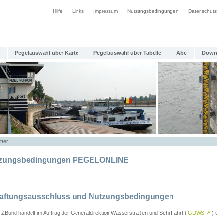
Hilfe
Links
Impressum
Nutzungsbedingungen
Datenschutz
Pegelauswahl über Karte
Pegelauswahl über Tabelle
Abo
Down
tter
zungsbedingungen PEGELONLINE
Haftungsausschluss und Nutzungsbedingungen
TZBund handelt im Auftrag der Generaldirektion Wasserstraßen und Schifffahrt (
GDWS
↗
) u