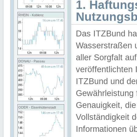
1. Haftun
Nutzungs
RHEIN - Koblenz
Das ITZBund han
Wasserstraßen u
aller Sorgfalt au
DONAU - Passau
veröffentlichte
ITZBund und de
Gewährleistung fü
Genauigkeit, die 
ODER - Eisenhüttenstadt
Vollständigkeit
Informationen 