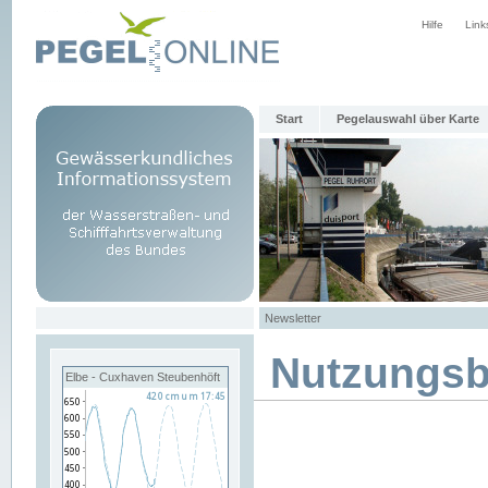
Hilfe
Link
Start
Pegelauswahl über Karte
Newsletter
Nutzungs
Elbe - Cuxhaven Steubenhöft