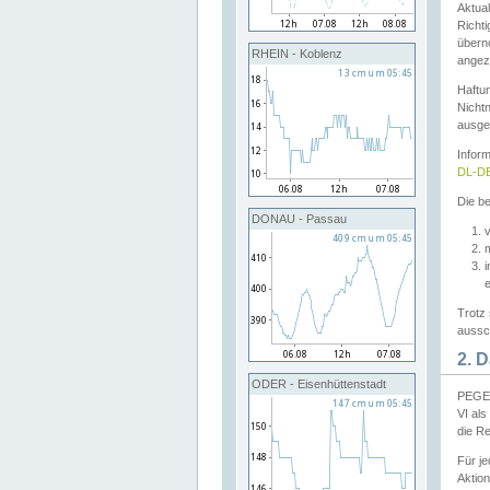
Aktual
Richti
übern
RHEIN - Koblenz
angeze
Haftu
Nichtn
ausge
Infor
DL-DE
Die be
DONAU - Passau
v
Trotz 
aussch
2. 
ODER - Eisenhüttenstadt
PEGEL
VI al
die R
Für j
Aktion