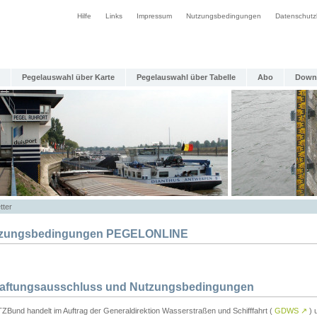
Hilfe
Links
Impressum
Nutzungsbedingungen
Datenschutz
Pegelauswahl über Karte
Pegelauswahl über Tabelle
Abo
Down
tter
zungsbedingungen PEGELONLINE
Haftungsausschluss und Nutzungsbedingungen
TZBund handelt im Auftrag der Generaldirektion Wasserstraßen und Schifffahrt (
GDWS
↗
) u