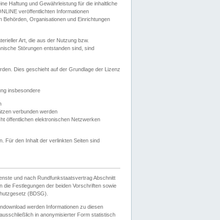
e Haftung und Gewährleistung für die inhaltliche
ELONLINE veröffentlichten Informationen
n Behörden, Organisationen und Einrichtungen
ieller Art, die aus der Nutzung bzw.
hnische Störungen entstanden sind, sind
rden. Dies geschieht auf der Grundlage der Lizenz
zung insbesondere
n
ätzen verbunden werden
ht öffentlichen elektronischen Netzwerken
n. Für den Inhalt der verlinkten Seiten sind
ienste und nach Rundfunkstaatsvertrag Abschnitt
 die Festlegungen der beiden Vorschriften sowie
hutzgesetz (BDSG).
endownload werden Informationen zu diesen
usschließlich in anonymisierter Form statistisch