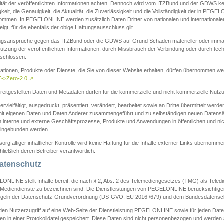
ität der veröffentlichten Informationen achten. Dennoch wird vom ITZBund und der GDWS kein
gkeit, die Genauigkeit, die Aktualität, die Zuverlässigkeit und die Vollständigkeit der in PEG
ommen. In PEGELONLINE werden zusätzlich Daten Dritter von nationalen und internationale
igt, für die ebenfalls der obige Haftungsausschluss gilt.
ngsansprüche gegen das ITZBund oder die GDWS auf Grund Schäden materieller oder immater
utzung der veröffentlichten Informationen, durch Missbrauch der Verbindung oder durch tec
schlossen.
mationen, Produkte oder Dienste, die Sie von dieser Website erhalten, dürfen übernommen we
->Zero-2.0
↗
reitgestellten Daten und Metadaten dürfen für die kommerzielle und nicht kommerzielle Nut
ervielfältigt, ausgedruckt, präsentiert, verändert, bearbeitet sowie an Dritte übermittelt werde
mit eigenen Daten und Daten Anderer zusammengeführt und zu selbständigen neuen Datens
in interne und externe Geschäftsprozesse, Produkte und Anwendungen in öffentlichen und nic
eingebunden werden
sorgfältiger inhaltlicher Kontrolle wird keine Haftung für die Inhalte externer Links übernomme
ließlich deren Betreiber verantwortlich.
Datenschutz
ONLINE stellt Inhalte bereit, die nach § 2, Abs. 2 des Telemediengesetzes (TMG) als Teled
s Mediendienste zu bezeichnen sind. Die Dienstleistungen von PEGELONLINE berücksichtigen
egeln der Datenschutz-Grundverordnung (DS-GVO, EU 2016 /679) und dem Bundesdatensc
eden Nutzerzugriff auf eine Web-Seite der Dienstleistung PEGELONLINE sowie für jeden Dat
en in einer Protokolldatei gespeichert. Diese Daten sind nicht personenbezogen und werden a