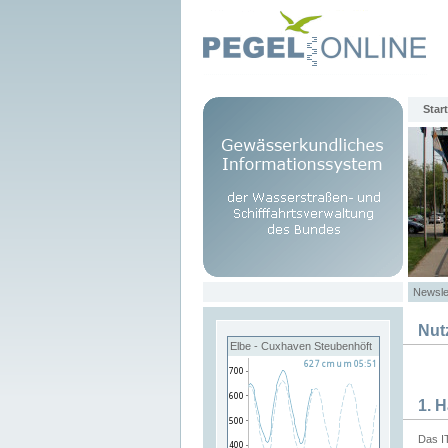
Start
Newsle
Nut
Elbe - Cuxhaven Steubenhöft
1. 
Das I