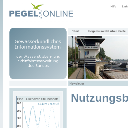
Hilfe
Link
Start
Pegelauswahl über Karte
Newsletter
Nutzungs
Elbe - Cuxhaven Steubenhöft