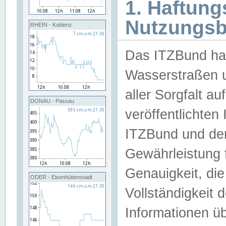
1. Haftun
Nutzungs
RHEIN - Koblenz
Das ITZBund han
Wasserstraßen u
aller Sorgfalt au
DONAU - Passau
veröffentlichte
ITZBund und de
Gewährleistung fü
Genauigkeit, die 
ODER - Eisenhüttenstadt
Vollständigkeit
Informationen 