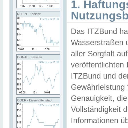
1. Haftun
Nutzungs
RHEIN - Koblenz
Das ITZBund han
Wasserstraßen u
aller Sorgfalt au
DONAU - Passau
veröffentlichte
ITZBund und de
Gewährleistung fü
Genauigkeit, die 
ODER - Eisenhüttenstadt
Vollständigkeit
Informationen 