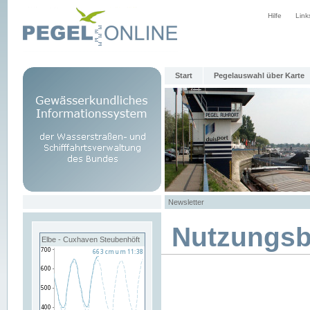
Hilfe
Link
Start
Pegelauswahl über Karte
Newsletter
Nutzungs
Elbe - Cuxhaven Steubenhöft