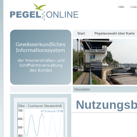
Hilfe
Link
Start
Pegelauswahl über Karte
Newsletter
Nutzungs
Elbe - Cuxhaven Steubenhöft