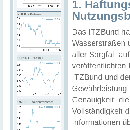
1. Haftun
Nutzungs
RHEIN - Koblenz
Das ITZBund han
Wasserstraßen u
aller Sorgfalt au
DONAU - Passau
veröffentlichte
ITZBund und de
Gewährleistung fü
Genauigkeit, die 
ODER - Eisenhüttenstadt
Vollständigkeit
Informationen 