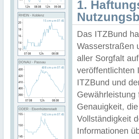
1. Haftun
Nutzungs
RHEIN - Koblenz
Das ITZBund han
Wasserstraßen u
aller Sorgfalt au
DONAU - Passau
veröffentlichte
ITZBund und de
Gewährleistung fü
Genauigkeit, die 
ODER - Eisenhüttenstadt
Vollständigkeit
Informationen 