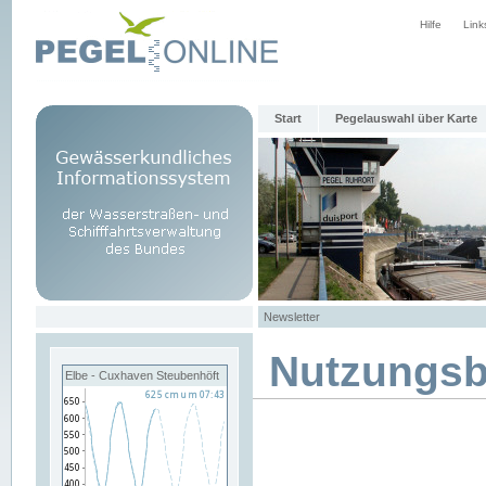
Hilfe
Link
Start
Pegelauswahl über Karte
Newsletter
Nutzungs
Elbe - Cuxhaven Steubenhöft