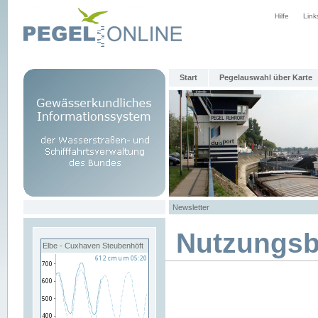
Hilfe
Link
Start
Pegelauswahl über Karte
Newsletter
Nutzungs
Elbe - Cuxhaven Steubenhöft