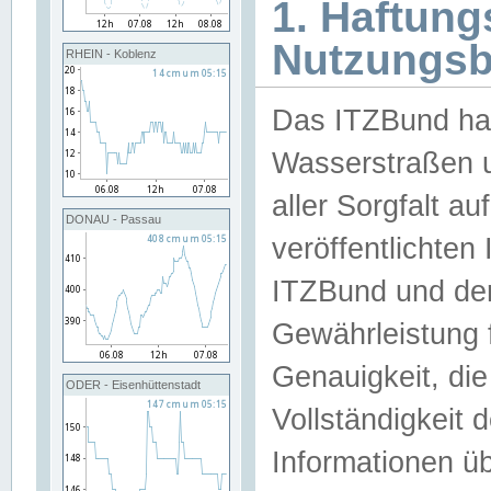
1. Haftun
Nutzungs
RHEIN - Koblenz
Das ITZBund han
Wasserstraßen u
aller Sorgfalt au
DONAU - Passau
veröffentlichte
ITZBund und de
Gewährleistung fü
Genauigkeit, die 
ODER - Eisenhüttenstadt
Vollständigkeit
Informationen 