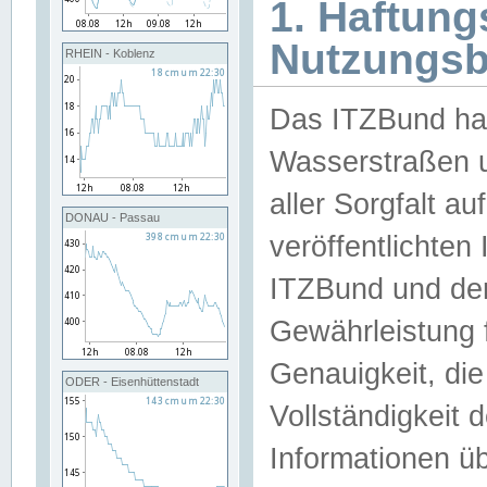
1. Haftun
Nutzungs
RHEIN - Koblenz
Das ITZBund han
Wasserstraßen u
aller Sorgfalt au
DONAU - Passau
veröffentlichte
ITZBund und de
Gewährleistung fü
Genauigkeit, die 
ODER - Eisenhüttenstadt
Vollständigkeit
Informationen 