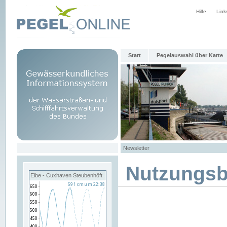
Hilfe
Link
Start
Pegelauswahl über Karte
Newsletter
Nutzungs
Elbe - Cuxhaven Steubenhöft